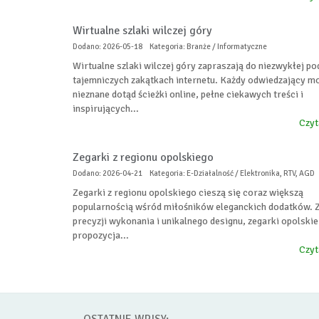
Wirtualne szlaki wilczej góry
Dodano: 2026-05-18
Kategoria: Branże / Informatyczne
Wirtualne szlaki wilczej góry zapraszają do niezwykłej p
tajemniczych zakątkach internetu. Każdy odwiedzający m
nieznane dotąd ścieżki online, pełne ciekawych treści i
inspirujących...
Czyt
Zegarki z regionu opolskiego
Dodano: 2026-04-21
Kategoria: E-Działalność / Elektronika, RTV, AGD
Zegarki z regionu opolskiego cieszą się coraz większą
popularnością wśród miłośników eleganckich dodatków. 
precyzji wykonania i unikalnego designu, zegarki opolskie
propozycja...
Czyt