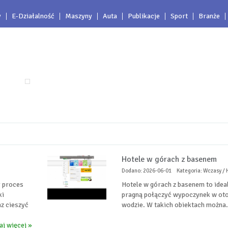
y
E-Działalność
Maszyny
Auta
Publikacje
Sport
Branże
Hotele w górach z basenem
Dodano: 2026-06-01
Kategoria: Wczasy / H
y proces
Hotele w górach z basenem to ideal
ki
pragną połączyć wypoczynek w oto
z cieszyć
wodzie. W takich obiektach można.
aj więcej »