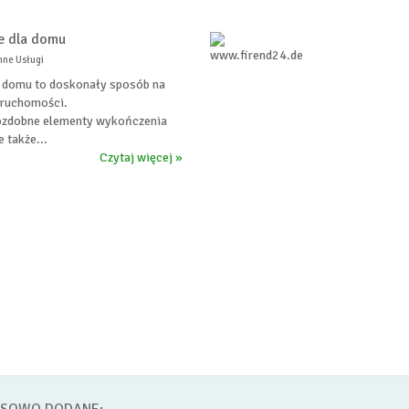
e dla domu
nne Usługi
 domu to doskonały sposób na
eruchomości.
 ozdobne elementy wykończenia
 także...
Czytaj więcej »