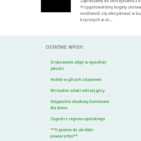
Zapraszamy do skorzystania z 
Przygotowaliśmy bogaty zestaw 
możliwość się zdecydować w k
kręconych w at...
OSTATNIE WPISY:
Drukowanie zdjęć w wysokiej
jakości
Hotele w górach z basenem
Wirtualne szlaki wilczej góry
Eleganckie obudowy kominowe
dla domu
Zegarki z regionu opolskiego
**Trzpienie do obróbki
powierzchni**