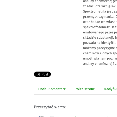
analizy chemicznej je
zbadać interakcję świ
Spektrometria jest s
przemysł czy nauka. D
oraz badac ich właśc
spektrofotometr. Jest
emitowanego przez p
składzie substancji. 
pozwala na identyfika
możemy precyzyjnie ok
chemików i innych spe
umożliwia nam poznani
analizy chemicznej i z
Dodaj Komentarz
Poleć stronę
Modyfik
Przeczytać warto: