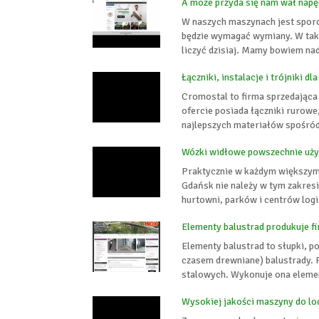
A może przyda się nam wał nap
W naszych maszynach jest sporo 
będzie wymagać wymiany. W taki
liczyć dzisiaj. Mamy bowiem nadz
Łączniki, instalacje i trójniki d
Cromostal to firma sprzedająca 
ofercie posiada łączniki rurowe
najlepszych materiałów spośród
Wózki widłowe powszechnie uż
Praktycznie w każdym większym
Gdańsk nie należy w tym zakres
hurtowni, parków i centrów logi
Elementy balustrad produkuje f
Elementy balustrad to słupki, p
czasem drewniane) balustrady. F
stalowych. Wykonuje ona elemen
Wysokiej jakości maszyny do l