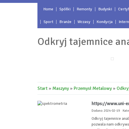
Home
Spółki
Remonty
Budynki
Certyf
Sport
Branże
Wczasy
Kondycja
Inter
Odkryj tajemnice an
Start
»
Maszyny
»
Przemysł Metalowy
»
Odkryj
https://www.uni-ex
Dodano: 2024-02-19
Kate
Odkryj tajemnice anal
pozwala nam odkrywać