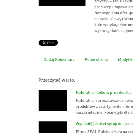
smyczy — tania i sku
produkcji i zapewniam
Bez wątpienia oferuj
na rynku.Co wyróżnia
kolorystyka,odpornoś
wykorzystaniu najnow
Dodaj Komentarz
Poleć stronę
Modyfik
Przeczytać warto:
Naturalne mleko w proszku dla
Naturalne, sproszkowane mleko 
produktów z asortymentu inter
kaszki mleczne, kosmetyki dla dz
Wysokiej jakości syrop do gran
Firma ZEAL Polska działa na ry