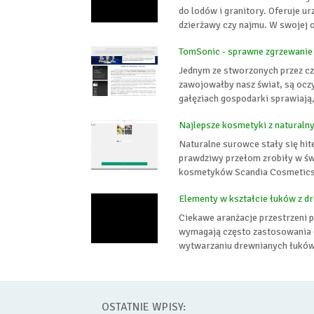
do lodów i granitory. Oferuje ur
dzierżawy czy najmu. W swojej o
TomSonic - sprawne zgrzewanie
Jednym ze stworzonych przez czł
zawojowałby nasz świat, są ocz
gałęziach gospodarki sprawiają,
Najlepsze kosmetyki z naturaln
Naturalne surowce stały się hit
prawdziwy przełom zrobiły w ś
kosmetyków Scandia Cosmetics m
Elementy w kształcie łuków z d
Ciekawe aranżacje przestrzeni 
wymagają często zastosowania g
wytwarzaniu drewnianych łuków, b
OSTATNIE WPISY: