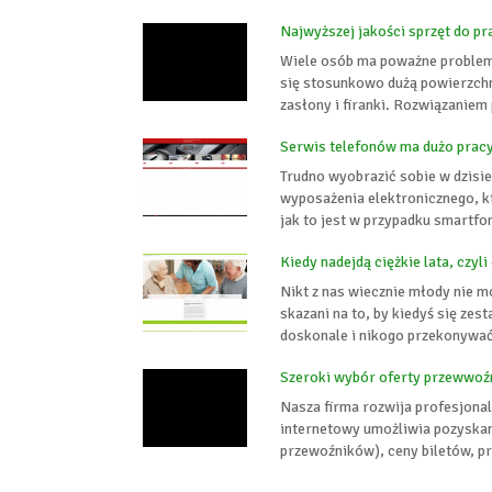
Najwyższej jakości sprzęt do p
Wiele osób ma poważne proble
się stosunkowo dużą powierzchn
zasłony i firanki. Rozwiązaniem 
Serwis telefonów ma dużo prac
Trudno wyobrazić sobie w dzisi
wyposażenia elektronicznego, kt
jak to jest w przypadku smartfo
Kiedy nadejdą ciężkie lata, czy
Nikt z nas wiecznie młody nie m
skazani na to, by kiedyś się ze
doskonale i nikogo przekonywać 
Szeroki wybór oferty przewwoź
Nasza firma rozwija profesjonal
internetowy umożliwia pozyskani
przewoźników), ceny biletów, prz