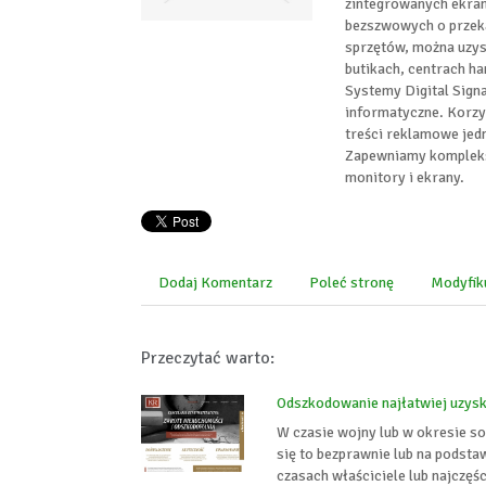
zintegrowanych ekra
bezszwowych o przekąt
sprzętów, można uzys
butikach, centrach h
Systemy Digital Sign
informatyczne. Korzy
treści reklamowe jed
Zapewniamy komplekso
monitory i ekrany.
Dodaj Komentarz
Poleć stronę
Modyfik
Przeczytać warto:
Odszkodowanie najłatwiej uzys
W czasie wojny lub w okresie s
się to bezprawnie lub na podsta
czasach właściciele lub najczęśc