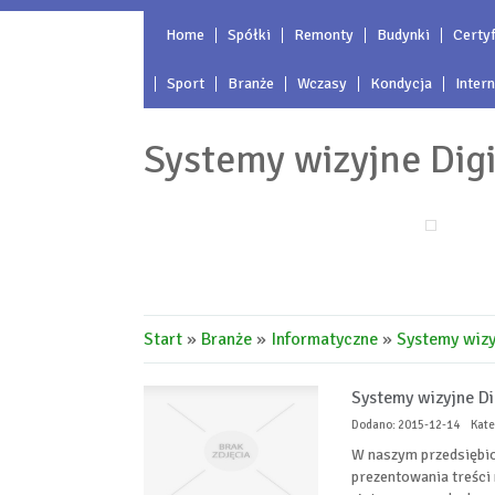
Home
Spółki
Remonty
Budynki
Certyf
Sport
Branże
Wczasy
Kondycja
Inter
Systemy wizyjne Digi
Start
»
Branże
»
Informatyczne
»
Systemy wizy
Systemy wizyjne Di
Dodano: 2015-12-14
Kate
W naszym przedsiębio
prezentowania treści 