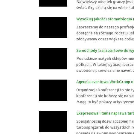
Największy odsetek graczy jest
świat. Gry dzielą się na wiele ka
Wysokiej jakości stomatologia 
Zapraszamy do naszego profesj
dostępne są różnego rodzaju usłu
zdobywamy coraz większe doświa
Samochody transportowe do wy
Posiadacze małych sklepów musz
półkach. W takiej sytuacji bar
swobodne przewiezienie nawet do
Agencja eventowa WorkGroup or
Organizacja konferencji to nie 
konferencji nie kończy się na sa
Mogą to być pokazy artystyczne
Ekspresowa i tania naprawa tu
Specjalnością doświadczonej fi
turbosprężarek do wszystkich r
posiada na swoim wyposażeniu 