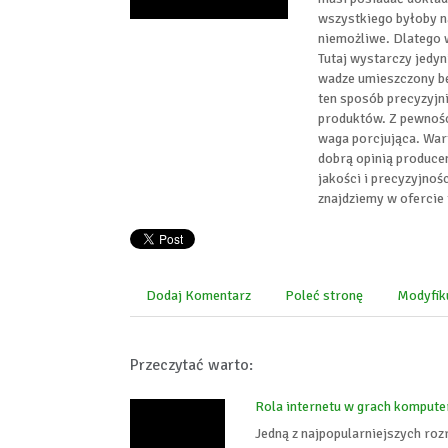
wszystkiego byłoby n
niemożliwe. Dlatego 
Tutaj wystarczy jedyn
wadze umieszczony bę
ten sposób precyzyjn
produktów. Z pewności
waga porcjująca. Wart
dobrą opinią produce
jakości i precyzyjnoś
znajdziemy w ofercie 
Dodaj Komentarz
Poleć stronę
Modyfik
Przeczytać warto:
Rola internetu w grach komput
Jedną z najpopularniejszych ro