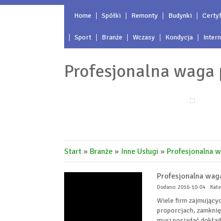
Home
Spółki
Remonty
Budynki
Certyf
Sport
Branże
Wczasy
Kondycja
Inter
Profesjonalna waga 
Start
»
Branże
»
Inne Usługi
»
Profesjonalna w
Profesjonalna wag
Dodano: 2016-10-04
Kate
Wiele firm zajmujący
proporcjach, zamknię
musi posiadać dokład