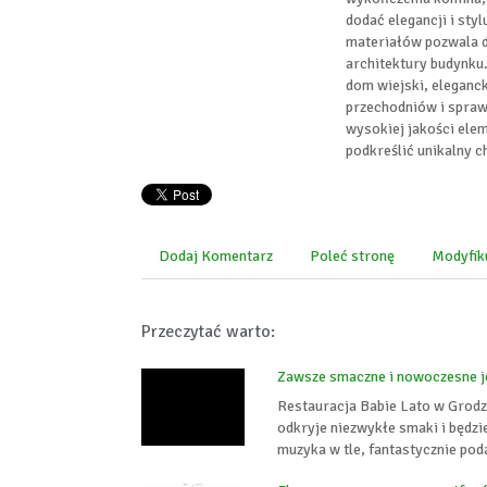
dodać elegancji i sty
materiałów pozwala d
architektury budynku.
dom wiejski, eleganc
przechodniów i sprawi
wysokiej jakości ele
podkreślić unikalny 
Dodaj Komentarz
Poleć stronę
Modyfik
Przeczytać warto:
Zawsze smaczne i nowoczesne j
Restauracja Babie Lato w Grodz
odkryje niezwykłe smaki i będz
muzyka w tle, fantastycznie pod