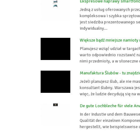
Ekspresowe naprawy smartfonó
Jedną z usług oferowanych prze
kompleksowa i szybka sprzętow
jest siedziba prezentowanego se
indywidualny...
Większe bądź mniejsze namioty 
Planujesz wziąć udział w targac
warto odpowiednio rozstawić n
nimi przedmioty, a w słoneczne 
Manufaktura Ślubów - tu znajdz
Jeżeli planujesz ślub, ale nie m
konsultant ślubny. Warszawa jes
więc, że ludzie decydują się na 
De gute Lochbleche für viele A
In der Industie und dem Bauwese
Qualität der einzelnen Komponen
hergestellt, wie beispielsweise 