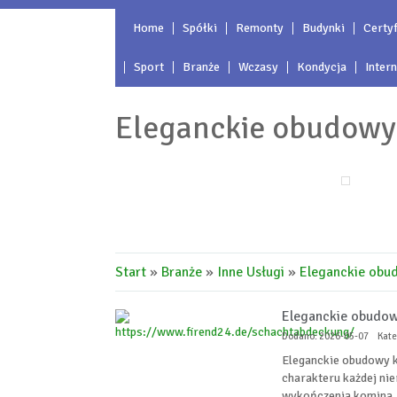
Home
Spółki
Remonty
Budynki
Certyf
Sport
Branże
Wczasy
Kondycja
Inter
Eleganckie obudowy
Start
»
Branże
»
Inne Usługi
»
Eleganckie obu
Eleganckie obudo
Dodano: 2026-05-07
Kate
Eleganckie obudowy 
charakteru każdej ni
wykończenia komina, s