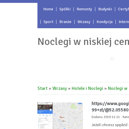
Home
Spółki
Remonty
Budynki
Certyf
Sport
Branże
Wczasy
Kondycja
Inter
Noclegi w niskiej cen
Start
»
Wczasy
»
Hotele i Noclegi
»
Noclegi w 
https://www.googl
99+zł/@52.05580
Dodano: 2019-11-21
Kate
Jeżeli chcesz spędzić