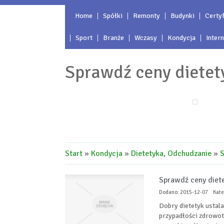
Home
Spółki
Remonty
Budynki
Certyf
Sport
Branże
Wczasy
Kondycja
Inter
Sprawdź ceny diete
Start
»
Kondycja
»
Dietetyka, Odchudzanie
»
S
Sprawdź ceny diet
Dodano: 2015-12-07
Kate
Dobry dietetyk ustala
przypadłości zdrowot