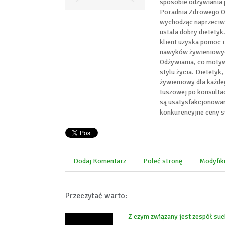
sposobie odżywiania 
Poradnia Zdrowego Od
wychodząc naprzeciw 
ustala dobry dietetyk
klient uzyska pomoc 
nawyków żywieniowych
Odżywiania, co moty
stylu życia. Dietetyk
żywieniowy dla każdeg
tuszowej po konsulta
są usatysfakcjonowan
konkurencyjne ceny s
Dodaj Komentarz
Poleć stronę
Modyfik
Przeczytać warto:
Z czym związany jest zespół su