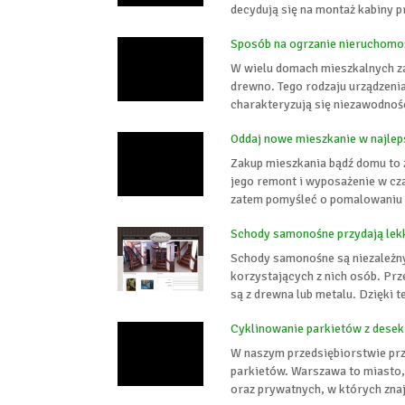
decydują się na montaż kabiny 
Sposób na ogrzanie nieruchomoś
W wielu domach mieszkalnych z
drewno. Tego rodzaju urządzenia
charakteryzują się niezawodnoś
Oddaj nowe mieszkanie w najlep
Zakup mieszkania bądź domu to z
jego remont i wyposażenie w cza
zatem pomyśleć o pomalowaniu śc
Schody samonośne przydają lek
Schody samonośne są niezależny
korzystających z nich osób. Pr
są z drewna lub metalu. Dzięki t
Cyklinowanie parkietów z desek 
W naszym przedsiębiorstwie prz
parkietów. Warszawa to miasto
oraz prywatnych, w których znaj