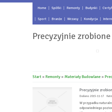
Home
Spółki
Remonty
Budynki
Certyf
Sport
Branże
Wczasy
Kondycja
Inter
Precyzyjnie zrobion
Start
»
Remonty
»
Materiały Budowlane
»
Prec
Precyzyjnie zrobio
Dodano: 2015-11-17
Kate
W przypadku naturaln
odpowiedniego poziom