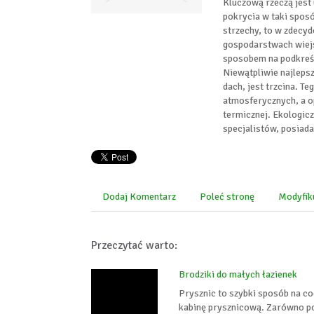
Kluczową rzeczą jest
pokrycia w taki sposób
strzechy, to w zdecy
gospodarstwach wiej
sposobem na podkreśl
Niewątpliwie najleps
dach, jest trzcina. T
atmosferycznych, a o
termicznej. Ekologic
specjalistów, posiad
Dodaj Komentarz
Poleć stronę
Modyfik
Przeczytać warto:
Brodziki do małych łazienek
Prysznic to szybki sposób na co
kabinę prysznicową. Zarówno po