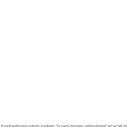
 Przed wyborem szkoły średniej. To sami musimy zadecydować już w tak mł