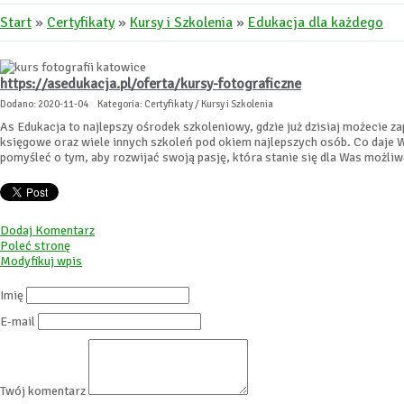
Start
»
Certyfikaty
»
Kursy i Szkolenia
»
Edukacja dla każdego
https://asedukacja.pl/oferta/kursy-fotograficzne
Dodano: 2020-11-04
Kategoria: Certyfikaty / Kursy i Szkolenia
As Edukacja to najlepszy ośrodek szkoleniowy, gdzie już dzisiaj możecie z
księgowe oraz wiele innych szkoleń pod okiem najlepszych osób. Co daje Wa
pomyśleć o tym, aby rozwijać swoją pasję, która stanie się dla Was możli
Dodaj Komentarz
Poleć stronę
Modyfikuj wpis
Imię
E-mail
Twój komentarz