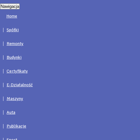
Nawigacja
Home
Spółki
Remonty
Budynki
Certyfikaty
E-Działalność
Maszyny
Auta
Publikacje
Sport