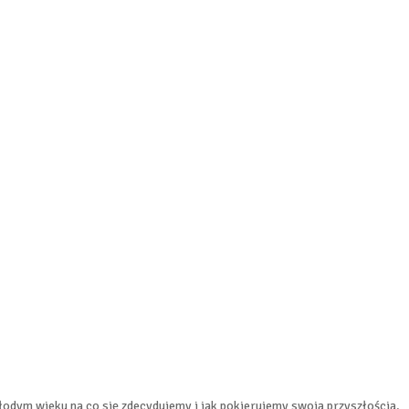
odym wieku na co się zdecydujemy i jak pokierujemy swoją przyszłością.