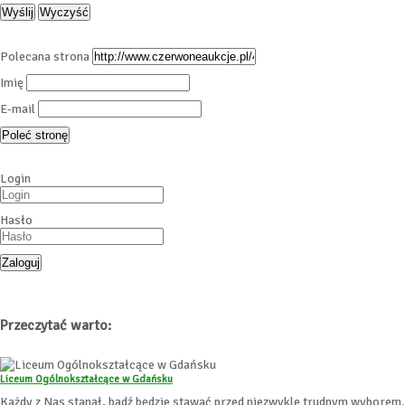
Polecana strona
Imię
E-mail
Login
Hasło
Przeczytać warto:
Liceum Ogólnokształcące w Gdańsku
Każdy z Nas stanął, bądź będzie stawać przed niezwykle trudnym wyborem.