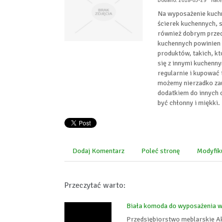
Dodano: 2018-03-29
Kate
Na wyposażenie kuchni
ścierek kuchennych, s
również dobrym przed
kuchennych powinien 
produktów, takich, k
się z innymi kuchenn
regularnie i kupować 
możemy nierzadko zau
dodatkiem do innych 
być chłonny i miękki.
Dodaj Komentarz
Poleć stronę
Modyfik
Przeczytać warto:
Biała komoda do wyposażenia w
Przedsiębiorstwo meblarskie Ako