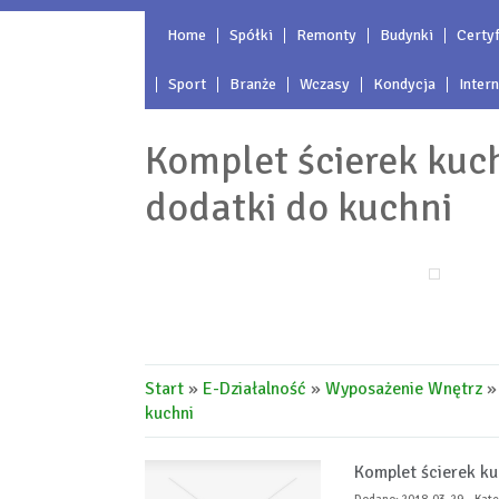
Home
Spółki
Remonty
Budynki
Certyf
Sport
Branże
Wczasy
Kondycja
Inter
Komplet ścierek ku
dodatki do kuchni
Start
»
E-Działalność
»
Wyposażenie Wnętrz
kuchni
Komplet ścierek k