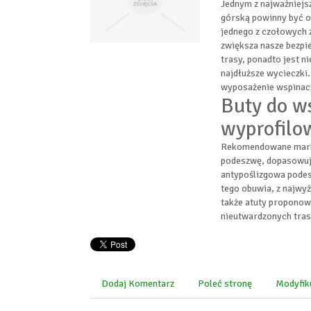
Jednym z najważniejs
górską powinny być o
jednego z czołowych 
zwiększa nasze bezp
trasy, ponadto jest 
najdłuższe wycieczki
wyposażenie wspinac
Buty do w
wyprofilo
Rekomendowane marko
podeszwę, dopasowują
antypoślizgowa podesz
tego obuwia, z najwy
także atuty proponow
nieutwardzonych tras
Dodaj Komentarz
Poleć stronę
Modyfik