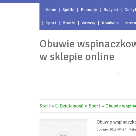
Home
Spółki
Remonty
Budynki
Certyf
Sport
Branże
Wczasy
Kondycja
Inter
Obuwie wspinaczko
w sklepie online
Start
»
E-Działalność
»
Sport
»
Obuwie wspina
Obuwie wspinaczko
Dodano: 2017-04-24
Kate