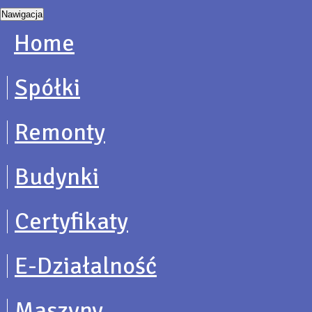
Nawigacja
Home
Spółki
Remonty
Budynki
Certyfikaty
E-Działalność
Maszyny