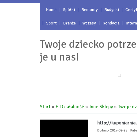
Home
Spółki
Remonty
Budynki
Certyf
Sport
Branże
Wczasy
Kondycja
Inter
Twoje dziecko potrz
je u nas!
Start
»
E-Działalność
»
Inne Sklepy
»
Twoje dz
http://kuponiarnia
Dodano: 2017-02-28
Kate