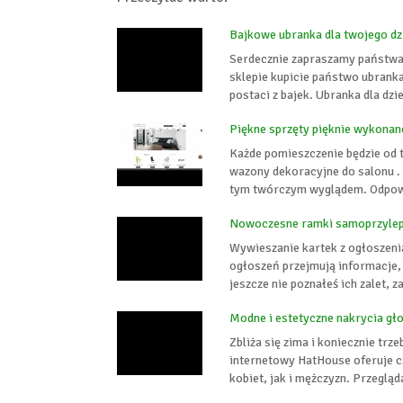
Bajkowe ubranka dla twojego dz
Serdecznie zapraszamy państwa
sklepie kupicie państwo ubranka
postaci z bajek. Ubranka dla dzi
Piękne sprzęty pięknie wykonane
Każde pomieszczenie będzie od te
wazony dekoracyjne do salonu .
tym twórczym wyglądem. Odpowie
Nowoczesne ramki samoprzyle
Wywieszanie kartek z ogłoszenia
ogłoszeń przejmują informacje,
jeszcze nie poznałeś ich zalet, z
Modne i estetyczne nakrycia gł
Zbliża się zima i koniecznie trz
internetowy HatHouse oferuje cz
kobiet, jak i mężczyzn. Przeglą