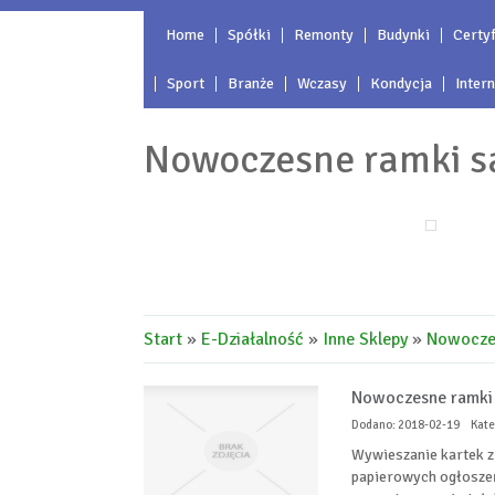
Home
Spółki
Remonty
Budynki
Certyf
Sport
Branże
Wczasy
Kondycja
Inter
Nowoczesne ramki s
Start
»
E-Działalność
»
Inne Sklepy
»
Nowoczes
Nowoczesne ramki
Dodano: 2018-02-19
Kate
Wywieszanie kartek z 
papierowych ogłoszeń