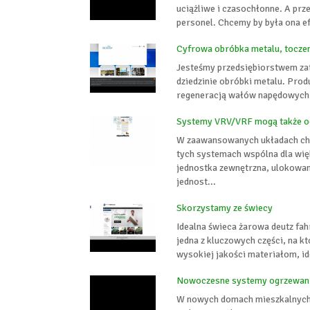
uciążliwe i czasochłonne. A prz
personel. Chcemy by była ona ef
Cyfrowa obróbka metalu, toczen
Jesteśmy przedsiębiorstwem za
dziedzinie obróbki metalu. Prod
regeneracją wałów napędowych 
Systemy VRV/VRF mogą także o
W zaawansowanych układach ch
tych systemach wspólna dla wię
jednostka zewnętrzna, ulokowan
jednost...
Skorzystamy ze świecy
Idealna świeca żarowa deutz fah
jedna z kluczowych części, na 
wysokiej jakości materiałom, id
Nowoczesne systemy ogrzewan
W nowych domach mieszkalnych 