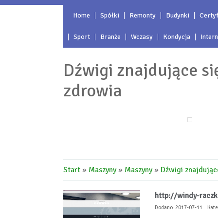
Home
Spółki
Remonty
Budynki
Certyf
Sport
Branże
Wczasy
Kondycja
Inter
Dźwigi znajdujące s
zdrowia
Start
»
Maszyny
»
Maszyny
»
Dźwigi znajdując
http://windy-raczk
Dodano: 2017-07-11
Kate