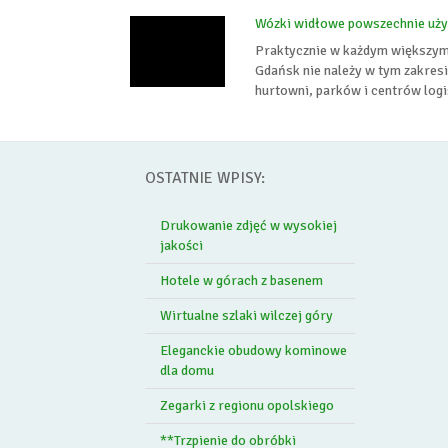
Wózki widłowe powszechnie uż
Praktycznie w każdym większym
Gdańsk nie należy w tym zakres
hurtowni, parków i centrów logi
OSTATNIE WPISY:
Drukowanie zdjęć w wysokiej
jakości
Hotele w górach z basenem
Wirtualne szlaki wilczej góry
Eleganckie obudowy kominowe
dla domu
Zegarki z regionu opolskiego
**Trzpienie do obróbki