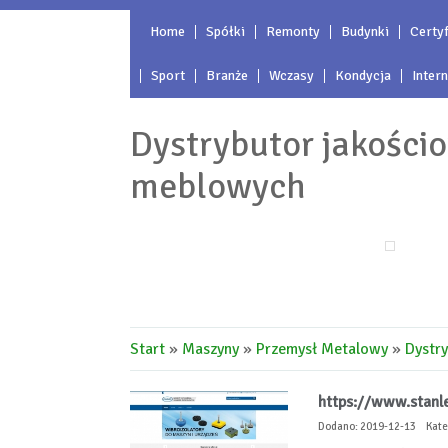
Home
Spółki
Remonty
Budynki
Certyf
Sport
Branże
Wczasy
Kondycja
Inter
Dystrybutor jakośc
meblowych
Start
»
Maszyny
»
Przemysł Metalowy
»
Dystr
https://www.stanley
Dodano: 2019-12-13
Kate