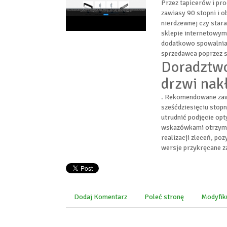
Przez tapicerów i pr
zawiasy 90 stopni i o
nierdzewnej czy star
sklepie internetowym
dodatkowo spowalnia
sprzedawca poprzez s
Doradztwo
drzwi nak
. Rekomendowane zaw
sześćdziesięciu stop
utrudnić podjęcie op
wskazówkami otrzymy
realizacji zleceń, p
wersje przykręcane z
Dodaj Komentarz
Poleć stronę
Modyfik