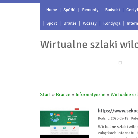
Home
Spółki
Remonty
Budynki
Certyf
Sport
Branże
Wczasy
Kondycja
Inter
Wirtualne szlaki wil
Start
»
Branże
»
Informatyczne
»
Wirtualne szl
https://www.sekoci
Dodano: 2026-05-18
Kate
Wirtualne szlaki wilc
zakątkach internetu. 