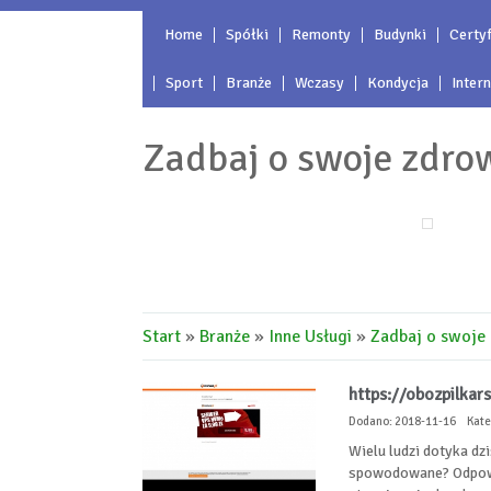
Home
Spółki
Remonty
Budynki
Certyf
Sport
Branże
Wczasy
Kondycja
Inter
Zadbaj o swoje zdro
Start
»
Branże
»
Inne Usługi
»
Zadbaj o swoje
https://obozpilkars
Dodano: 2018-11-16
Kate
Wielu ludzi dotyka dz
spowodowane? Odpowie