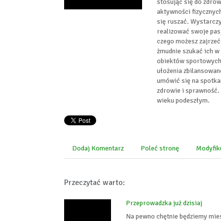
stosując się do zdrow
aktywności fizycznyc
się ruszać. Wystarczy
realizować swoje pas
czego możesz zajrzeć 
żmudnie szukać ich w 
obiektów sportowych 
ułożenia zbilansowan
umówić się na spotkan
zdrowie i sprawność. 
wieku podeszłym.
Dodaj Komentarz
Poleć stronę
Modyfik
Przeczytać warto:
Przeprowadzka już dzisiaj
Na pewno chętnie będziemy mies