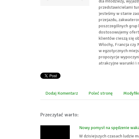
dla młodzieży, wyjazd
przedstawicielami tur
jesteśmy w stanie za
przejazdu, zakwatero
poszczególnych grup k
dostosowujemy ofertę
klientów cieszą się o
Włochy, Francja czy 
w egzotycznych miejsc
propozycje wypoczynk
atrakcyjne warunki i 
Dodaj Komentarz
Poleć stronę
Modyfik
Przeczytać warto:
Nowy pomysł na spędzenie waka
W dzisiejszych czasach ludzie m