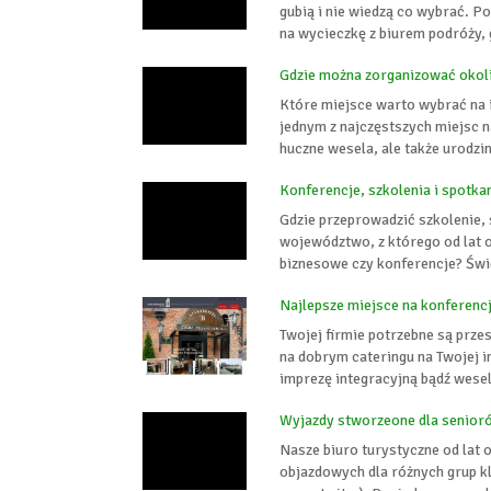
gubią i nie wiedzą co wybrać. P
na wycieczkę z biurem podróży, 
Gdzie można zorganizować okol
Które miejsce warto wybrać na 
jednym z najczęstszych miejsc 
huczne wesela, ale także urodzi
Konferencje, szkolenia i spotka
Gdzie przeprowadzić szkolenie,
województwo, z którego od lat o
biznesowe czy konferencje? Świę
Najlepsze miejsce na konferenc
Twojej firmie potrzebne są prze
na dobrym cateringu na Twojej 
imprezę integracyjną bądź wesele
Wyjazdy stworzeone dla senior
Nasze biuro turystyczne od lat
objazdowych dla różnych grup kl