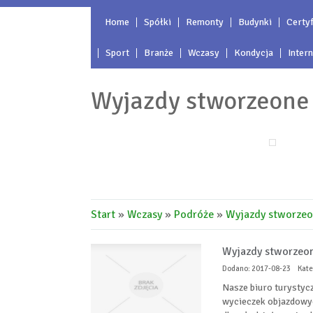
Home
Spółki
Remonty
Budynki
Certyf
Sport
Branże
Wczasy
Kondycja
Inter
Wyjazdy stworzeone 
Start
»
Wczasy
»
Podróże
»
Wyjazdy stworzeo
Wyjazdy stworzeon
Dodano: 2017-08-23
Kate
Nasze biuro turystyc
wycieczek objazdowyc