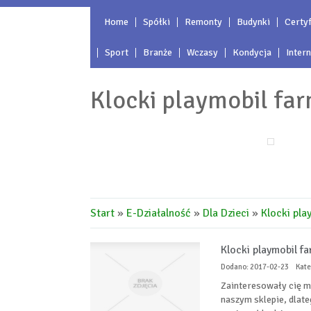
Home
Spółki
Remonty
Budynki
Certyf
Sport
Branże
Wczasy
Kondycja
Inter
Klocki playmobil far
Start
»
E-Działalność
»
Dla Dzieci
»
Klocki pla
Klocki playmobil fa
Dodano: 2017-02-23
Kate
Zainteresowały cię mo
naszym sklepie, dlate