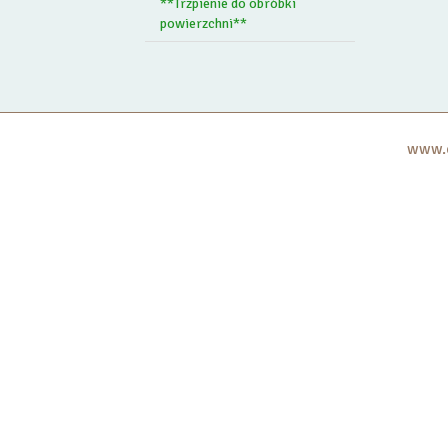
**Trzpienie do obróbki
powierzchni**
www.c