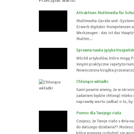
Przeczytać warto:
Attraktives Multimedia für Schu
Multimedia-Geräte und -Systeme
Erwerb digitaler Kompetenzen a
Werkzeugen - das ist das Haupt
Multim...
Sprawna nauka języka hiszpańs
Wśród artykułów, które mogą Pa
innymi praktyczne repetytorium
Nowoczesna książka przeznaczona
Chłonące wkładki
Sami pewnie wiemy, że w okresie
zadaniem będzie chłonąć mleko m
naprawdę warto zadbać o to, by b
Pomoc dla Twojego ciała
Czujesz, że Twoje ciało z dnia n
do dalszego działania?? Możesz
które pomogą rozluźnić się wsz