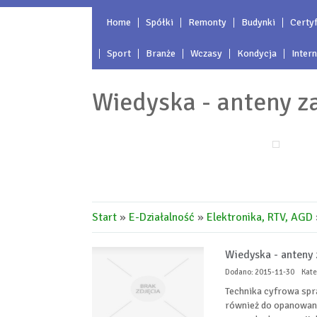
Home
Spółki
Remonty
Budynki
Certyf
Sport
Branże
Wczasy
Kondycja
Inter
Wiedyska - anteny z
Start
»
E-Działalność
»
Elektronika, RTV, AGD
Wiedyska - anteny
Dodano: 2015-11-30
Kate
Technika cyfrowa spra
również do opanowaneg