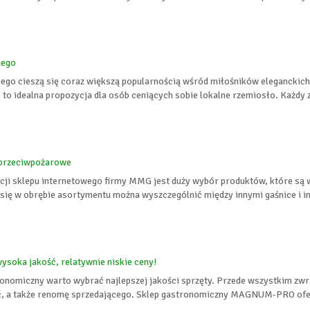
iego
iego cieszą się coraz większą popularnością wśród miłośników eleganckich
 to idealna propozycja dla osób ceniących sobie lokalne rzemiosło. Każdy z
 przeciwpożarowe
ji sklepu internetowego firmy MMG jest duży wybór produktów, które są 
się w obrębie asortymentu można wyszczególnić między innymi gaśnice i i
ysoka jakość, relatywnie niskie ceny!
nomiczny warto wybrać najlepszej jakości sprzęty. Przede wszystkim zwra
ć, a także renomę sprzedającego. Sklep gastronomiczny MAGNUM-PRO ofer