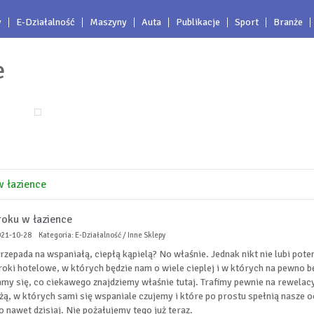
y
E-Działalność
Maszyny
Auta
Publikacje
Sport
Branże
e
w łazience
roku w łazience
021-10-28
Kategoria: E-Działalność / Inne Sklepy
przepada na wspaniałą, ciepłą kąpielą? No właśnie. Jednak nikt nie lubi p
froki hotelowe, w których będzie nam o wiele cieplej i w których na pewno b
my się, co ciekawego znajdziemy właśnie tutaj. Trafimy pewnie na rewelacy
eżą, w których sami się wspaniale czujemy i które po prostu spełnią nasze 
to nawet dzisiaj. Nie pożałujemy tego już teraz.