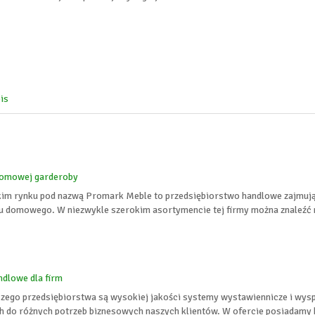
is
domowej garderoby
skim rynku pod nazwą Promark Meble to przedsiębiorstwo handlowe zajmuj
 domowego. W niezwykle szerokim asortymencie tej firmy można znaleźć mi
dlowe dla firm
szego przedsiębiorstwa są wysokiej jakości systemy wystawiennicze i wys
do różnych potrzeb biznesowych naszych klientów. W ofercie posiadamy ki