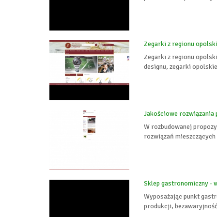
Zegarki z regionu opolsk
Zegarki z regionu opolsk
designu, zegarki opolskie
Jakościowe rozwiązania
W rozbudowanej propozyc
rozwiązań mieszczących 
Sklep gastronomiczny - w
Wyposażając punkt gastro
produkcji, bezawaryjnoś