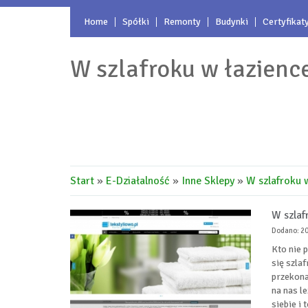
Home
Spółki
Remonty
Budynki
Certyfikat
W szlafroku w łazienc
Start
»
E-Działalność
»
Inne Sklepy
»
W szlafroku 
W szlaf
Dodano: 2
Kto nie 
się szla
przekona
na nas l
siebie i 