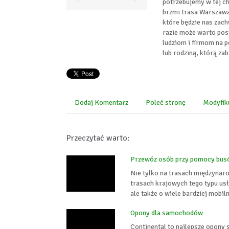
potrzebujemy w tej c
brzmi trasa Warszawa
które będzie nas zach
razie może warto pos
ludziom i firmom na 
lub rodziną, którą za
Dodaj Komentarz
Poleć stronę
Modyfik
Przeczytać warto:
Przewóz osób przy pomocy busó
Nie tylko na trasach międzynar
trasach krajowych tego typu usł
ale także o wiele bardziej mobil
Opony dla samochodów
Continental to najlepsze opony 