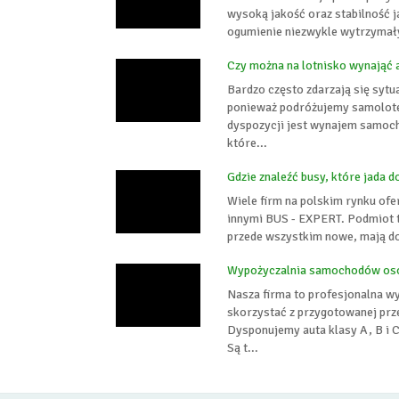
wysoką jakość oraz stabilność 
ogumienie niezwykle wytrzymałym
Czy można na lotnisko wynająć 
Bardzo często zdarzają się syt
ponieważ podróżujemy samolote
dyspozycji jest wynajem samoch
które...
Gdzie znaleźć busy, które jada 
Wiele firm na polskim rynku ofe
innymi BUS - EXPERT. Podmiot t
przede wszystkim nowe, mają dos
Wypożyczalnia samochodów os
Nasza firma to profesjonalna w
skorzystać z przygotowanej prz
Dysponujemy auta klasy A, B i 
Są t...