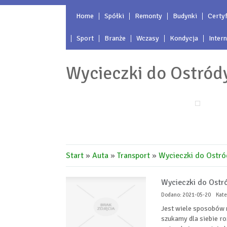
Home
Spółki
Remonty
Budynki
Certyf
Sport
Branże
Wczasy
Kondycja
Inter
Wycieczki do Ostród
Start
»
Auta
»
Transport
»
Wycieczki do Ostró
Wycieczki do Ostr
Dodano: 2021-05-20
Kate
Jest wiele sposobów n
szukamy dla siebie r