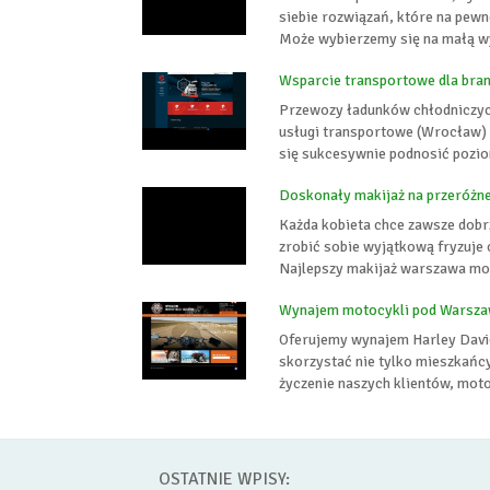
siebie rozwiązań, które na pewn
Może wybierzemy się na małą wy
Wsparcie transportowe dla bra
Przewozy ładunków chłodniczych
usługi transportowe (Wrocław) 
się sukcesywnie podnosić poziom
Doskonały makijaż na przeróżne
Każda kobieta chce zawsze dobr
zrobić sobie wyjątkową fryzuje
Najlepszy makijaż warszawa moż
Wynajem motocykli pod Warsz
Oferujemy wynajem Harley David
skorzystać nie tylko mieszkańc
życzenie naszych klientów, moto
OSTATNIE WPISY: