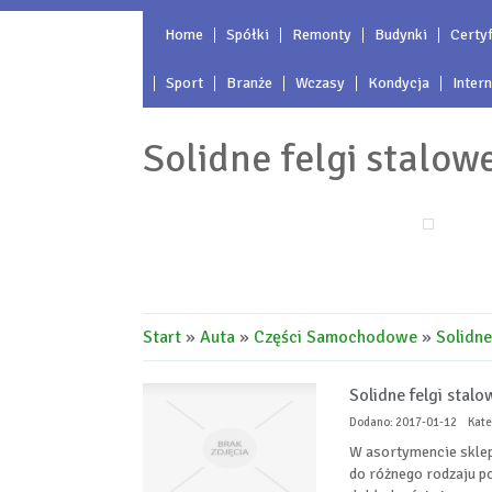
Home
Spółki
Remonty
Budynki
Certyf
Sport
Branże
Wczasy
Kondycja
Inter
Solidne felgi stalo
Start
»
Auta
»
Części Samochodowe
»
Solidne
Solidne felgi stal
Dodano: 2017-01-12
Kate
W asortymencie sklep
do różnego rodzaju p