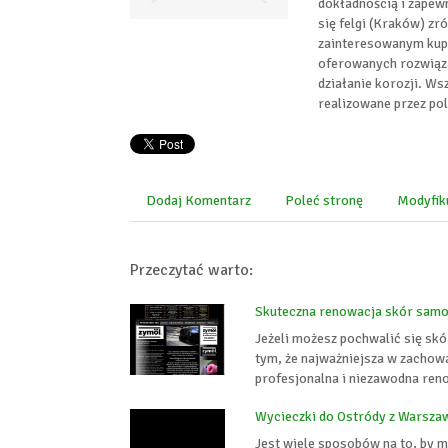
dokładnością i zapew
się felgi (Kraków) z
zainteresowanym kupn
oferowanych rozwiąza
działanie korozji. Ws
realizowane przez pol
Dodaj Komentarz
Poleć stronę
Modyfik
Przeczytać warto:
Skuteczna renowacja skór sam
Jeżeli możesz pochwalić się sk
tym, że najważniejsza w zachowa
profesjonalna i niezawodna ren
Wycieczki do Ostródy z Warsza
Jest wiele sposobów na to, by m