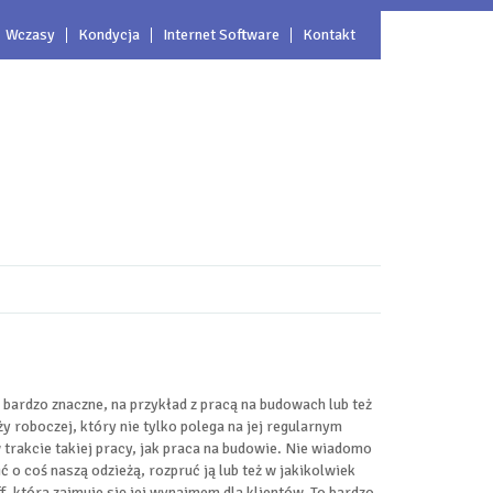
Wczasy
Kondycja
Internet Software
Kontakt
 bardzo znaczne, na przykład z pracą na budowach lub też
y roboczej, który nie tylko polega na jej regularnym
 trakcie takiej pracy, jak praca na budowie. Nie wiadomo
o coś naszą odzieżą, rozpruć ją lub też w jakikolwiek
, która zajmuje się jej wynajmem dla klientów. To bardzo