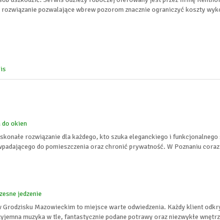
rozwiązanie pozwalające wbrew pozorom znacznie ograniczyć koszty wyko
is
 do okien
konałe rozwiązanie dla każdego, kto szuka eleganckiego i funkcjonalnego
 wpadającego do pomieszczenia oraz chronić prywatność. W Poznaniu coraz 
esne jedzenie
 Grodzisku Mazowieckim to miejsce warte odwiedzenia. Każdy klient odkry
yjemna muzyka w tle, fantastycznie podane potrawy oraz niezwykłe wnętrz