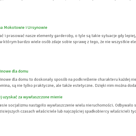
 na Mokotowie i Ursynowie
ać i prasować nasze elementy garderoby, o tyle są takie sytuacje gdy lepiej
 którym bardzo wiele osób zdaje sobie sprawę z tego, że nie wszystkie ele
inowe dla domu
nowe dla domu to doskonały sposób na podkreślenie charakteru każdej ni
ina, są nie tylko praktyczne, ale także estetyczne. Dzięki nim można dodać
j uzyskać za wywłaszczone mienie
esie socjalizmu nastąpiło wywłaszczenie wielu nieruchomości. Odbywało s
isiejszych czasach właściciele lub najczęściej spadkobiercy właścicieli ty