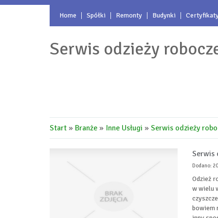
Home
Spółki
Remonty
Budynki
Certyfikat
Serwis odzieży robocze
Start
»
Branże
»
Inne Usługi
»
Serwis odzieży robo
Serwis 
Dodano: 2
Odzież r
w wielu 
czyszcze
bowiem n
inny spo