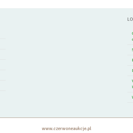
LO
www.czerwoneaukcje.pl