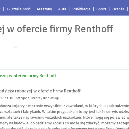
y
E-Działalność
Maszyny
Auta
Publikacje
Sport
Branże
j w ofercie firmy Renthoff
czej w ofercie firmy Renthoff
odzieży roboczej w ofercie firmy Renthoff
017-11-16
Kategoria: Branże / Inne Usługi
obocza kojarzy się przede wszystkim z zawodami, w których jej zabrudzenie
warsztatach i fabrykach. W takim przypadku istotny jest także serwis odzież
niu, ale także naprawianiu wszelkich uszkodzeń, które mogą się pojawiać w
igdy na budowie, co będziemy robić i co może się zdarzyć, możemy zaczepić 
sób uszkodzić. Serwis odzieży roboczej oferowany jest przez firmę Renthoff