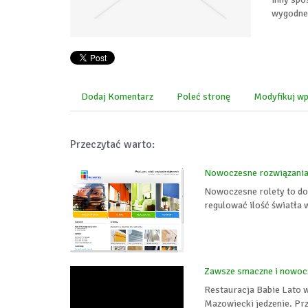
wygodne 
Dodaj Komentarz
Poleć stronę
Modyfikuj wp
Przeczytać warto:
Nowoczesne rozwiązania
Nowoczesne rolety to dos
regulować ilość światła
Zawsze smaczne i nowocz
Restauracja Babie Lato w
Mazowiecki jedzenie. Prz