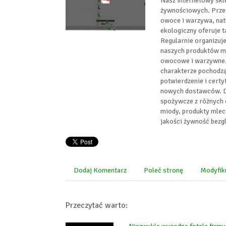
Nasz internetowy skl
żywnościowych. Przede
owoce i warzywa, natu
ekologiczny oferuje t
Regularnie organizuj
naszych produktów mo
owocowe i warzywne.
charakterze pochodz
potwierdzenie i cert
nowych dostawców. D
spożywcze z różnych 
miody, produkty mlecz
jakości żywność bezg
Dodaj Komentarz
Poleć stronę
Modyfik
Przeczytać warto: