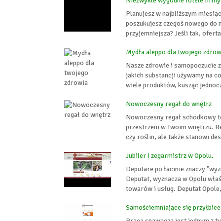
Niezwykle wygodne fotele firm
Planujesz w najbliższym miesią
poszukujesz czegoś nowego do mi
przyjemniejsza? Jeśli tak, ofer
Mydła aleppo dla twojego zdrow
Nasze zdrowie i samopoczucie z
jakich substancji używamy na c
wiele produktów, kusząc jednoc
Nowoczesny regał do wnętrz
Nowoczesny regał schodkowy to
przestrzeni w Twoim wnętrzu. Re
czy roślin, ale także stanowi de
Jubiler i zegarmistrz w Opolu.
Deputare po łacinie znaczy "wyz
Deputat, wyznacza w Opolu właśc
towarów i usług. Deputat Opole
Samościemniające się przyłbice
Praca spawacza jest jednym z t