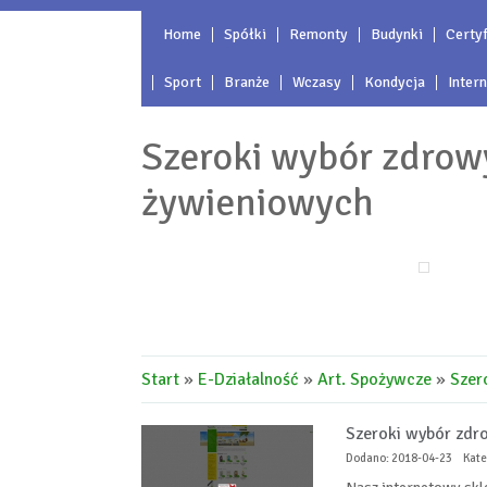
Home
Spółki
Remonty
Budynki
Certyf
Sport
Branże
Wczasy
Kondycja
Inter
Szeroki wybór zdro
żywieniowych
Start
»
E-Działalność
»
Art. Spożywcze
»
Szer
Szeroki wybór zdr
Dodano: 2018-04-23
Kate